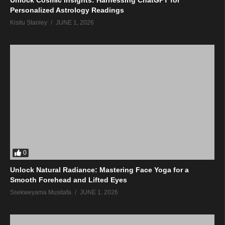
Unlock Cosmic Insights: Harnessing ChatGPT for
Personalized Astrology Readings
Kisitu Stanley
JUNE 1, 2026
0
Unlock Natural Radiance: Mastering Face Yoga for a
Smooth Forehead and Lifted Eyes
Ssekweyama Musitafa
JUNE 1, 2026