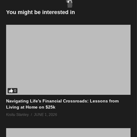
You might be interested in
0
Navigating Life’s Financial Crossroads: Lessons from
Living at Home on $25k
Kisitu Stanley
JUNE 1, 2026