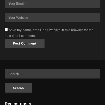
Save my name, email, and website in this browser for the
next time I comment.
Recent posts