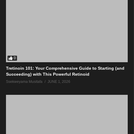
0
Tretinoin 101: Your Comprehensive Guide to Starting (and
Succeeding) with This Powerful Retinoid
Ssekweyama Musitafa
JUNE 1, 2026