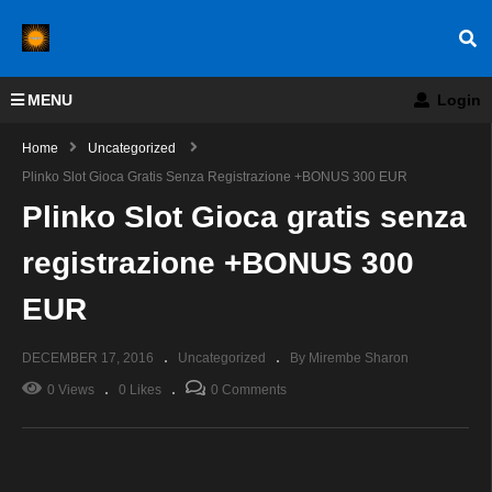
MENU
Login
Home
Uncategorized
Plinko Slot Gioca Gratis Senza Registrazione +BONUS 300 EUR
Plinko Slot Gioca gratis senza
registrazione +BONUS 300
EUR
DECEMBER 17, 2016
Uncategorized
By Mirembe Sharon
0 Views
0 Likes
0 Comments