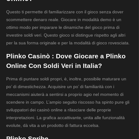
Questo ti permette di familiarizzare con il gioco senza dover
scommettere denaro reale. Giocare in modalità demo è un
ottimo modo per imparare le dinamiche del gioco prima di
investire soldi veri. Questo gioco si distingue rispetto agli altri
per la sua forma originale e per la modalità di gioco rovesciata.
Plinko Casinò : Dove Giocare a Plinko
Online Con Soldi Veri in Italia?
Prima di puntare soldi propri, è, inoltre, possibile maturare un
po’ di dimestichezza. Acquisire un po’ di familiarità con i
meccanismi aiuterà a sentirsi a proprio agio nel momento di
scendere in campo. L’ampio seguito riscosso ha spinto pure gli
sviluppatori dei casinò online a rilasciare delle proprie
interpretazioni. La grafica accattivante, unita alle funzionalità
evolute, dà vita a un prodotto di fattura eccelsa.
Plinko Spribe