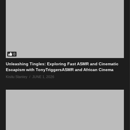
0
Unleashing Tingles: Exploring Fast ASMR and Cinematic
Escapism with TonyTriggersASMR and African Cinema
Kisitu Stanley
JUNE 1, 2026